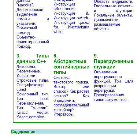
данных
Область видимости.
Инструкции
"массив".
Глобальные объекты
объявления.
Динамическое
и функции.
Инструкция if.
выделение
Локальные объекты.
Инструкция switch.
памяти и
Динамически
Инструкция цикла
указатели.
размещаемые
for. Инструкция
Объектный
объекты.
while.
подход.
Объектно-
ориентированный
подход.
3. Типы
6.
9.
данных С++
Абстрактные
Перегруженные
Литералы.
контейнерные
функции
Переменные.
типы
Объявления
Указатели.
перегруженных
Система
Строковые типы.
функций. Три шага
текстового поиска.
Спецификатор
разрешения
Вектор или
const.
перегрузки.
список? Как растет
Ссылочный тип.
Преобразования
вектор? Как
Тип bool.
типов аргументов.
определить
Перечисления.
последовательный
Тип "массив".
контейнер?
Класс vector.
Итераторы.
Класс complex.
Содержание