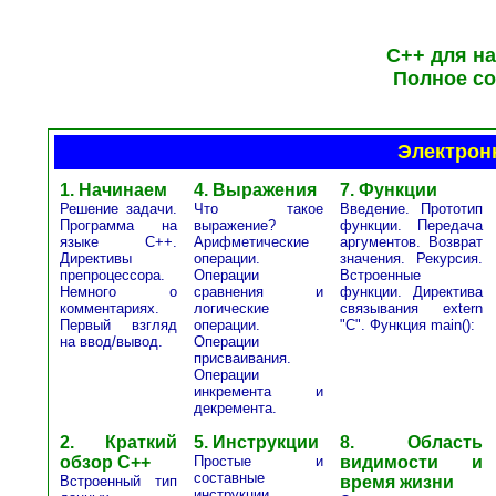
C++ для н
Полное с
Электрон
1. Начинаем
4. Выражения
7. Функции
Решение задачи.
Что такое
Введение. Прототип
Программа на
выражение?
функции. Передача
языке C++.
Арифметические
аргументов. Возврат
Директивы
операции.
значения. Рекурсия.
препроцессора.
Операции
Встроенные
Немного о
сравнения и
функции. Директива
комментариях.
логические
связывания extern
Первый взгляд
операции.
"C". Функция main():
на ввод/вывод.
Операции
присваивания.
Операции
инкремента и
декремента.
2. Краткий
5. Инструкции
8. Область
обзор С++
Простые и
видимости и
составные
Встроенный тип
время жизни
инструкции.