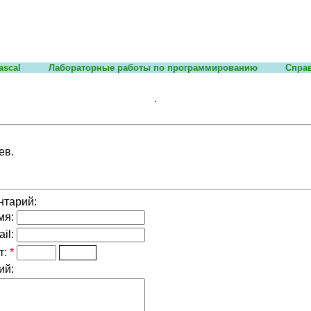
ascal
Лабораторные работы по программированию
Спра
ев.
нтарий:
мя:
il:
т:
*
ий: