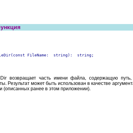
 функция
leDir(const FileName:  string):  string;
ileDir возвращает часть имени файла, содержащую путь
ты. Результат может быть использован в качестве аргумен
и (описанных ранее в этом приложении).