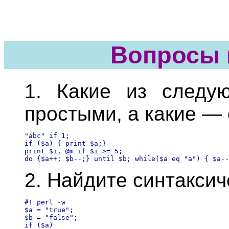
Вопросы 
1. Какие из следу
простыми, а какие —
"abc" if 1;

if ($a) { print $a;}

print $i, @m if $i >= 5;

2. Найдите синтаксич
#! perl -w 

$а = "true"; 

$b = "false"; 

if ($a)
