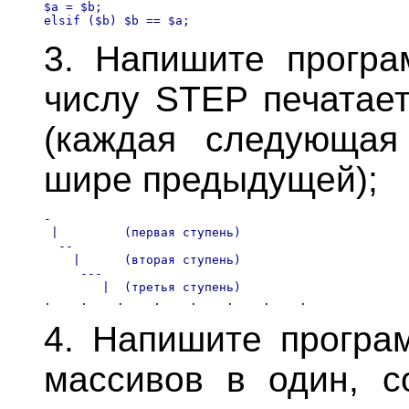
$a = $b; 

3. Напишите програ
числу STEP печатает
(каждая следующая
шире предыдущей);
-

 |         (первая ступень)

  --

    |      (вторая ступень)

     ---

        |  (третья ступень)

4. Напишите програ
массивов в один, с