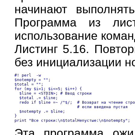
начинают выполнять
Программа из лист
использование коман
Листинг 5.16. Повто
без инициализации н
#! perl  -w

$notempty = "";

$total = "";

for (my $i=1; $i<=5; $i++) {

  $line = <STDIN>; # Ввод строки

  $total .= $line;

  redo if $line =~ /^$/;  # Возврат на чтение стро
                          # если введена пустая 

  $notempty .= $line;

}

Эта программа ожи