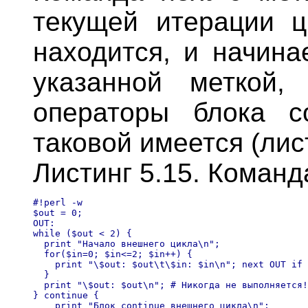
текущей итерации ц
находится, и начина
указанной меткой,
операторы блока co
таковой имеется (лист
Листинг 5.15. Команд
#!perl -w

$out = 0;

OUT:

while ($out < 2) {

  print "Начало внешнего цикла\n"; 

  for($in=0; $in<=2; $in++) { 

    print "\$out: $out\t\$in: $in\n"; next OUT if 
  }

  print "\$out: $out\n"; # Никогда не выполняется!
} continue { 

    print "Блок continue внешнего цикла\n";
