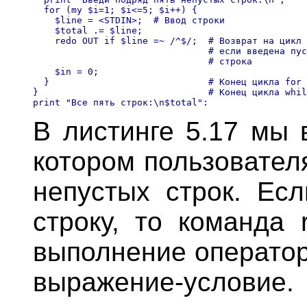
  for (mу $i=1; $i<=5; $i++) {

    $line = <STDIN>;  # Ввод строки

    $total .= $line; 

    redo OUT if $line =~ /^$/;  # Возврат на цикл 
                                # если введена пус
                                # строка 

    $in = 0;

  }                             # Конец цикла for

}                               # Конец цикла whil
В листинге 5.17 мы 
котором пользовател
непустых строк. Есл
строку, то команда 
выполнение оператор
выражение-условие.