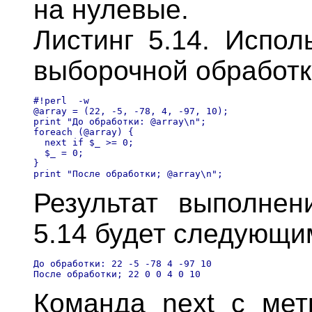
на нулевые.
Листинг 5.14. Испол
выборочной обработк
#!perl  -w

@array = (22, -5, -78, 4, -97, 10);

print "До обработки: @array\n"; 

foreach (@аrrау) {

  next if $_ >= 0;

  $_ = 0;

}

Результат выполнен
5.14 будет следующи
До обработки: 22 -5 -78 4 -97 10

Команда next с мет