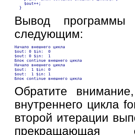
    $out++;

Вывод программы 
следующим:
Начало внешнего цикла

$out: 0 $in:  0

$out: 0 $in:  1

Блок continue внешнего цикла

Начало внешнего цикла

$out:  1 $in: 0

$out:  1 $in: 1

Обратите внимание,
внутреннего цикла fo
второй итерации вып
прекращающая