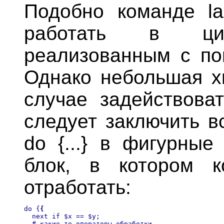
Подобно команде la
работать в ци
реализованным с пом
Однако небольшая хи
случае задействоват
следует заключить в
do {...} в фигурные
блок, в котором 
отработать:
do {
{
  next if $x == $y;
