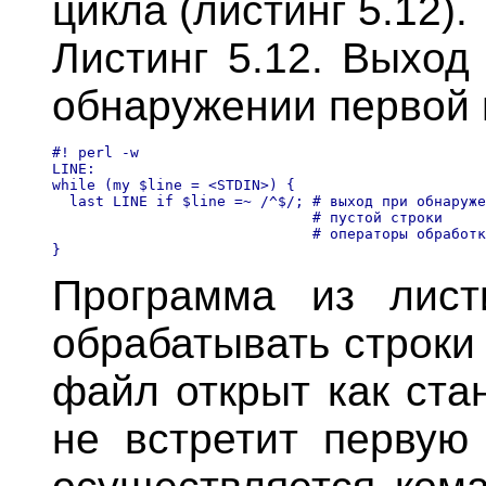
цикла (листинг 5.12).
Листинг 5.12. Выход
обнаружении первой 
#! perl -w 

LINE:

while (my $line = <STDIN>) { 

  last LINE if $line =~ /^$/; # выход при обнаруже
                              # пустой строки

                              # операторы обработк
Программа из лист
обрабатывать строки
файл открыт как ста
не встретит первую