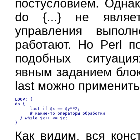
постусловием. Однак
do {...} не явля
управления выпол
работают. Но Perl п
подобных ситуация
явным заданием блок
last можно применит
LOOP: {

do {

      last if $x == $y**2; 

      # какие-то операторы обработки 

  } while $x++ <= $z; 

Как видим, вся конст