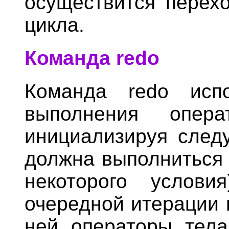
осуществится перех
цикла.
Команда redo
Команда redo испо
выполнения опер
инициализируя след
должна выполниться 
некоторого услов
очередной итерации 
ней операторы тела