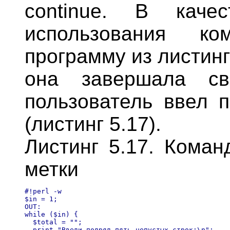
continue. В каче
использования к
программу из листинг
она завершала св
пользователь ввел п
(листинг 5.17).
Листинг 5.17. Коман
метки
#!perl -w

$in = 1;

OUT:

while ($in) { 

  $total = "";

  print "Введи подряд пять непустых строк:\n";
