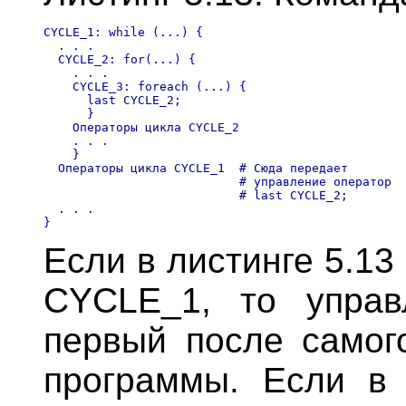
CYCLE_1: while (...) {

  . . .

  CYCLE_2: for(...) {

    . . .

    CYCLE_3: foreach (...) { 

      last CYCLE_2;

      }

    Операторы цикла CYCLE_2

    . . .

    }

  Операторы цикла CYCLE_1  # Сюда передает

                           # управление оператор

                           # last CYCLE_2;

  . . .

Если в листинге 5.13 
CYCLE_1, то управ
первый после самог
программы. Если в 