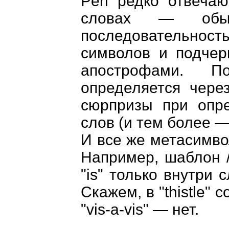
Perl редко отвеча
словах — обы
последовательно
символов и подчер
апострофами. П
определяется чере
сюрпризы при опре
слов (и тем более —
И все же метасимвол
Например, шаблон /
"is" только внутри 
Скажем, в "thistle" 
"vis-a-vis" — нет.