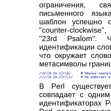
ограничения, с
письменного язык
шаблон успешно о
"counter-clockwise"
"23rd Psalom". 
идентификации слов
что окружает слово
метасимволы границ,
/\b([A-Za-z]+\b/     # Обычно наилучш
В Perl существуе
совпадает с одни
идентификаторах P