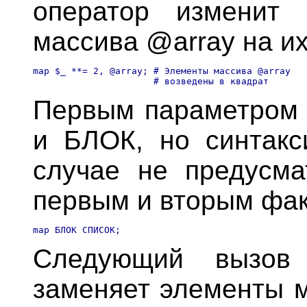
оператор изменит 
массива @аrrау на их
mар $_ **= 2, @аrrау; # Элементы массива @аrrау

Первым параметром 
и БЛОК, но синтакс
случае не предусма
первым и вторым фак
Следующий вызов
заменяет элементы м