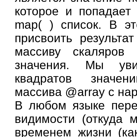
которое и попадает
map( ) список. В э
присвоить результа
массиву скаляров 
значения. Мы ув
квадратов значен
массива @аrrау с на
В любом языке пере
видимости (откуда 
временем жизни (как